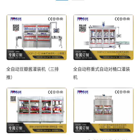
全自动豆瓣酱灌装机（三排
全自动称重式自动对桶口灌装
S
推）
机
全