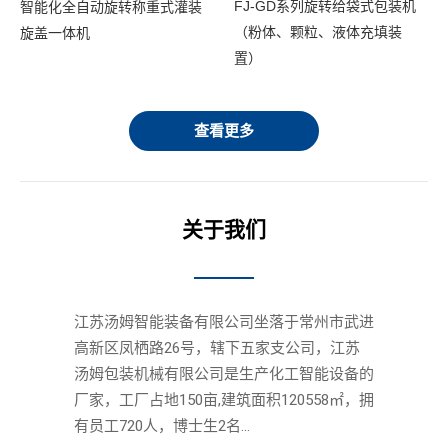
FJ-GD系列旋转给袋式包装机
智能化全自动旋转称重式灌装
体
（粉体、颗粒、液体充填装
旋盖一体机
置）
查看更多
关于我们
江苏汤姆智能装备有限公司坐落于常州市武进
高新区凤栖路26号，辖下五家支公司，江苏
汤姆包装机械有限公司是生产化工智能设备的
厂家，工厂占地150亩,建筑面积120558㎡，拥
有员工720人，博士生2名...