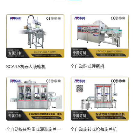
全自动卧式理瓶机
装
SCARA机器人装箱机
全
推
全自动旋转称重式灌装旋盖一
全自动旋转式枪盖旋盖机