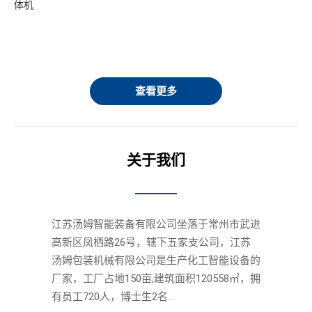
机
体机
智
旋
查看更多
关于我们
江苏汤姆智能装备有限公司坐落于常州市武进
高新区凤栖路26号，辖下五家支公司，江苏
汤姆包装机械有限公司是生产化工智能设备的
厂家，工厂占地150亩,建筑面积120558㎡，拥
有员工720人，博士生2名...