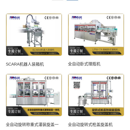
全自动卧式理瓶机
装
SCARA机器人装箱机
全
推
全自动旋转称重式灌装旋盖一
全自动旋转式枪盖旋盖机