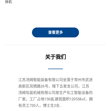
机
体机
智
旋
查看更多
关于我们
江苏汤姆智能装备有限公司坐落于常州市武进
高新区凤栖路26号，辖下五家支公司，江苏
汤姆包装机械有限公司是生产化工智能设备的
厂家，工厂占地150亩,建筑面积120558㎡，拥
有员工720人，博士生2名...